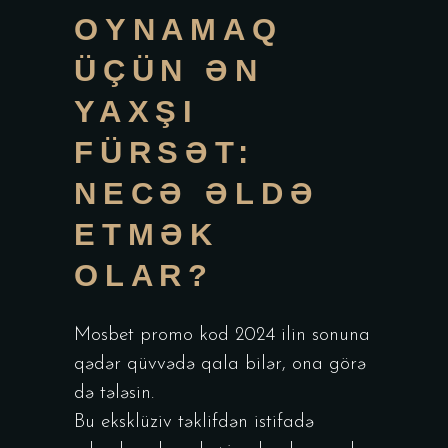
OYNAMAQ
ÜÇÜN ƏN
YAXŞI
FÜRSƏT:
NECƏ ƏLDƏ
ETMƏK
OLAR?
Mosbet promo kod 2024 ilin sonuna
qədər qüvvədə qala bilər, ona görə
də tələsin.
Bu eksklüziv təklifdən istifadə