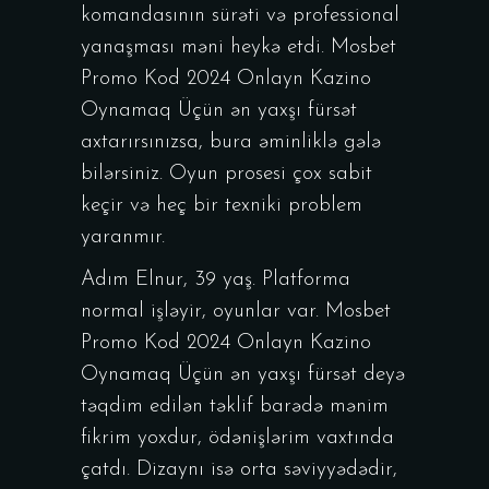
komandasının sürəti və professional
yanaşması məni heykə etdi. Mosbet
Promo Kod 2024 Onlayn Kazino
Oynamaq Üçün ən yaxşı fürsət
axtarırsınızsa, bura əminliklə gələ
bilərsiniz. Oyun prosesi çox sabit
keçir və heç bir texniki problem
yaranmır.
Adım Elnur, 39 yaş. Platforma
normal işləyir, oyunlar var. Mosbet
Promo Kod 2024 Onlayn Kazino
Oynamaq Üçün ən yaxşı fürsət deyə
təqdim edilən təklif barədə mənim
fikrim yoxdur, ödənişlərim vaxtında
çatdı. Dizaynı isə orta səviyyədədir,