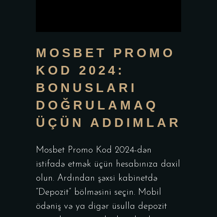
MOSBET PROMO
KOD 2024:
BONUSLARI
DOĞRULAMAQ
ÜÇÜN ADDIMLAR
Mosbet Promo Kod 2024-dən
istifadə etmək üçün hesabınıza daxil
olun. Ardından şəxsi kabinetdə
“Depozit” bölməsini seçin. Mobil
ödəniş və ya digər üsulla depozit