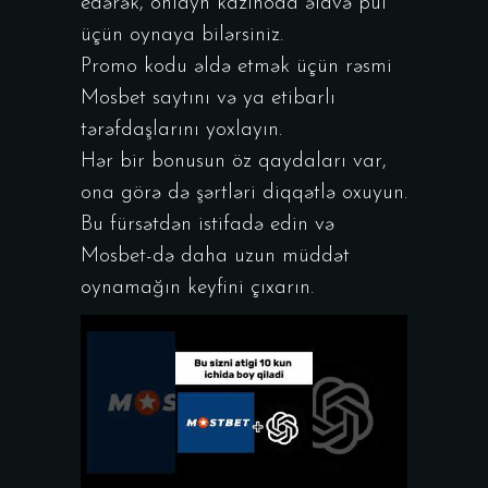
edərək, onlayn kazinoda əlavə pul
üçün oynaya bilərsiniz.
Promo kodu əldə etmək üçün rəsmi
Mosbet saytını və ya etibarlı
tərəfdaşlarını yoxlayın.
Hər bir bonusun öz qaydaları var,
ona görə də şərtləri diqqətlə oxuyun.
Bu fürsətdən istifadə edin və
Mosbet-də daha uzun müddət
oynamağın keyfini çıxarın.