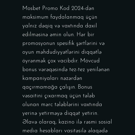
Mosbet Promo Kod 2024-dən
maksimum faydalanmaq üçün
yalnız dəqiq və vaxtında daxil
edilməsinə əmin olun. Hər bir
promosyonun spesifik şərtlərini və
oyun məhdudiyyətlərini diqqətlə
öyrənmək çox vacibdir. Mövcud
bonus vərəqəsində tez-tez yenilənən
kampaniyaları nəzərdən
qaçırmamağa çalışın. Bonus
vəsaitini çıxarmaq üçün tələb
olunan mərc tələblərini vaxtında
yerinə yetirməyə diqqət yetirin.
Əlavə olaraq, kazino ilə rəsmi sosial
media hesabları vasitəsilə əlaqədə