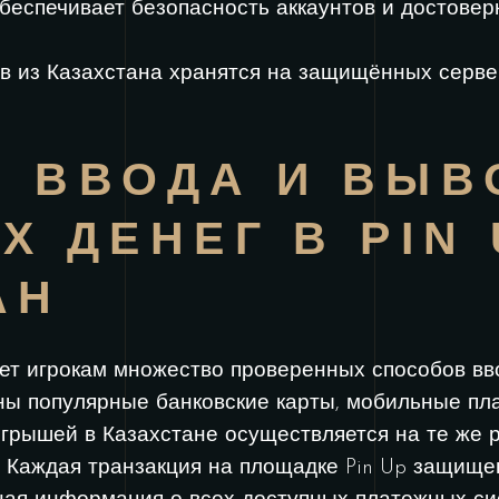
беспечивает безопасность аккаунтов и достовер
в из Казахстана хранятся на защищённых серве
 ВВОДА И ВЫВ
 ДЕНЕГ В PIN 
АН
яет игрокам множество проверенных способов вв
ны популярные банковские карты, мобильные пл
грышей в Казахстане осуществляется на те же р
. Каждая транзакция на площадке Pin Up защи