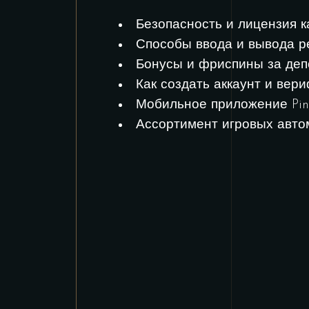
Безопасность и лицензия к
Способы ввода и вывода ре
Бонусы и фриспины за депо
Как создать аккаунт и вер
Мобильное приложение Pin
Ассортимент игровых автом