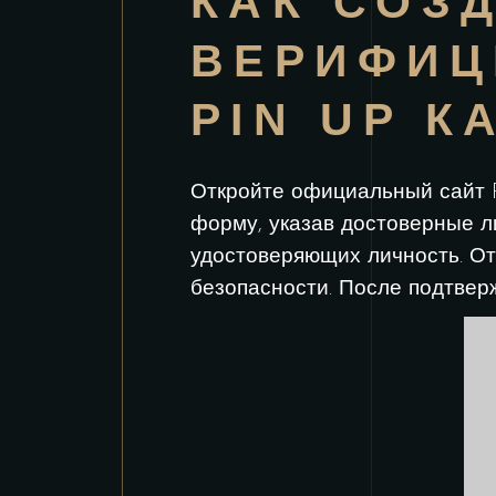
КАК СОЗ
ВЕРИФИЦ
PIN UP К
Откройте официальный сайт P
форму, указав достоверные л
удостоверяющих личность. От
безопасности. После подтверж