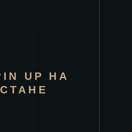
IN UP НА
ХСТАНЕ