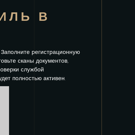
И
ИЛЬ В
. Заполните регистрационную
овьте сканы документов,
роверки службой
удет полностью активен.