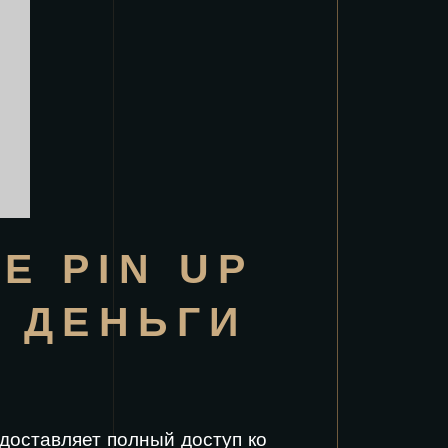
Е PIN UP
 ДЕНЬГИ
доставляет полный доступ ко