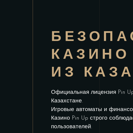
БЕЗОПА
КАЗИНО
ИЗ КАЗ
Официальная лицензия Pin Up
Казахстане.
Игровые автоматы и финанс
Казино Pin Up строго соблюд
пользователей.