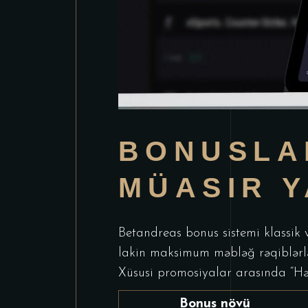
BONUSLA
MÜASIR 
Betandreas bonus sistemi klassik v
lakin maksimum məbləğ rəqiblərlə 
Xüsusi promosiyalar arasında “Həft
Bonus növü