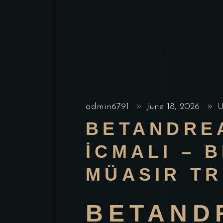
admin6791
June 18, 2026
U
BETANDRE
İCMALI – 
MÜASIR T
BETAND