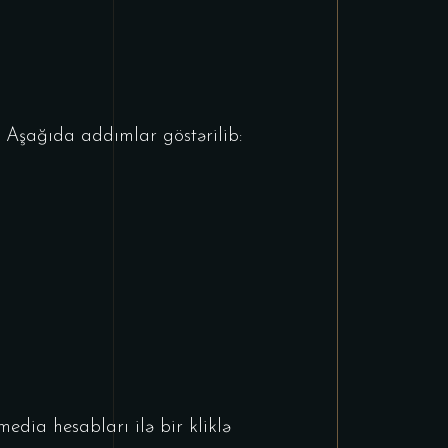
. Aşağıda addımlar göstərilib:
media hesabları ilə bir kliklə