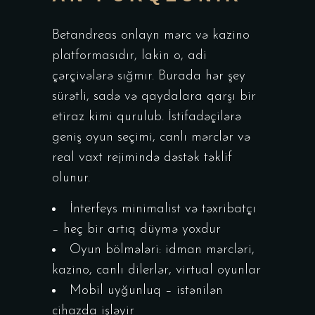
Betandreas onlayn mərc və kazino
platformasıdır, lakin o, adi
çərçivələrə sığmır. Burada hər şey
sürətli, sadə və qaydalara qarşı bir
etiraz kimi qurulub. İstifadəçilərə
geniş oyun seçimi, canlı mərclər və
real vaxt rejimində dəstək təklif
olunur.
İnterfeys minimalist və təxribatçı
– heç bir artıq düymə yoxdur
Oyun bölmələri: idman mərcləri,
kazino, canlı dilerlər, virtual oyunlar
Mobil uyğunluq – istənilən
cihazda işləyir