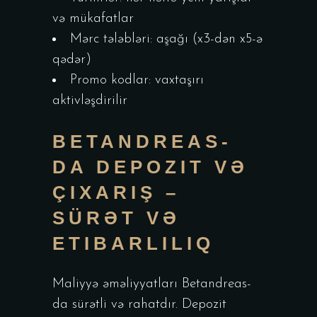
və mükafatlar
Mərc tələbləri: aşağı (x3-dən x5-ə
qədər)
Promo kodlar: vaxtaşırı
aktivləşdirilir
BETANDREAS-
DA DEPOZIT VƏ
ÇIXARIŞ –
SÜRƏT VƏ
ETIBARLILIQ
Maliyyə əməliyyatları Betandreas-
da sürətli və rahatdır. Depozit