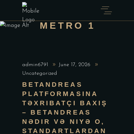
METRO 1
admin6791
June 17, 2026
Uncategorized
BETANDREAS
PLATFORMASINA
TƏXRIBATÇI BAXIŞ
– BETANDREAS
NƏDIR VƏ NIYƏ O,
STANDARTLARDAN