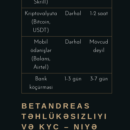
Skrill)
Kriptovalyuta
Dərhal
1-2 saat
(Bitcoin,
USDT)
Mobil
Dərhal
Mövcud
ödənişlər
deyil
(Balans,
Airtel)
Bank
1-3 gün
3-7 gün
köçürməsi
BETANDREAS
TƏHLÜKƏSIZLIYI
VƏ KYC – NIYƏ